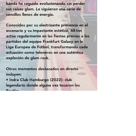
banda ha seguido evolucionando sin perder
sus raíces glam. Le siguieron una serie de
sencillos llenos de energía.
Conocidos por su electrizante presencia en el
escenario y su impactante estética, All-Inn
actúa regularmente en las fiestas previas a los
partidos del equipo Frankfurt Galaxy en la
Liga Europea de Fútbol, transformando cada
actuación como teloneros en una auténtica
explosión de glam rock.
Otros momentos destacados en directo
incluyen:
• Indra Club Hamburgo (2022): club
legendario donde alguna vez tocaron los
Beatles.
• Flörsheim Open Air y diversas
presentaciones en clubes y festivales por toda
Alemania (2023)
• Gira por Austria 2024 – con paradas en
Salzburgo, el Festival Brain Bridge y Viena
• 7er Club Mannheim 2025 – ALL-INN Tribute
Show POISON / RATT teloneando a Saints of
Los Angeles