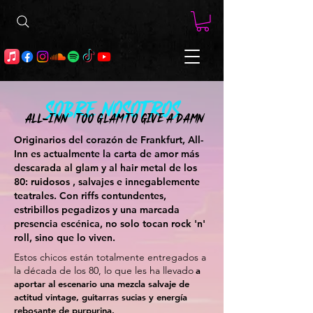
SOBRE NOSOTROS
ALL-INN Too glam to give a damn
Originarios del corazón de Frankfurt, All-
Inn es actualmente la carta de amor más
descarada al glam y al hair metal de los
80: ruidosos
, salvajes e innegablemente
teatrales. Con riffs contundentes,
estribillos pegadizos y una marcada
presencia escénica, no solo tocan rock 'n'
roll, sino que lo viven.
Estos chicos están totalmente entregados a
la década de los 80, lo que les ha llevado
a
aportar al escenario una mezcla salvaje de
actitud vintage, guitarras sucias y energía
rebosante de purpurina.