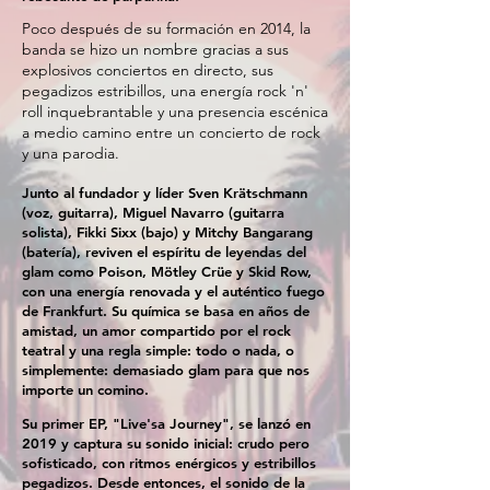
Poco después de su formación en 2014, la
banda se hizo un nombre gracias a sus
explosivos conciertos en directo, sus
pegadizos estribillos, una energía rock 'n'
roll inquebrantable y una presencia escénica
a medio camino entre un concierto de rock
y una parodia.
Junto al fundador y líder Sven Krätschmann
(voz, guitarra), Miguel Navarro (guitarra
solista), Fikki Sixx (bajo) y Mitchy Bangarang
(batería), reviven el espíritu de leyendas del
glam como Poison, Mötley Crüe y Skid Row,
con una energía renovada y el auténtico fuego
de Frankfurt. Su química se basa en años de
amistad, un amor compartido por el rock
teatral y una regla simple: todo o nada, o
simplemente: demasiado glam para que nos
importe un comino.
Su primer EP, "Live'sa Journey", se lanzó en
2019 y captura su sonido inicial: crudo pero
sofisticado, con ritmos enérgicos y estribillos
pegadizos. Desde entonces, el sonido de la